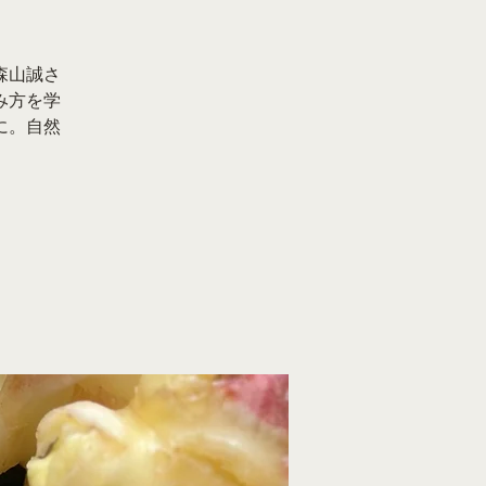
森山誠さ
み方を学
に。自然