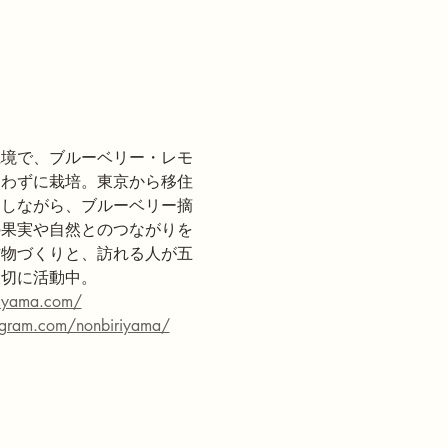
県境で、ブルーベリー・レモ
使わずに栽培。東京から移住
にしながら、ブルーベリー摘
の果実や自然とのつながりを
作物づくりと、訪れる人が五
大切に活動中。
riyama.com/
agram.com/nonbiriyama/