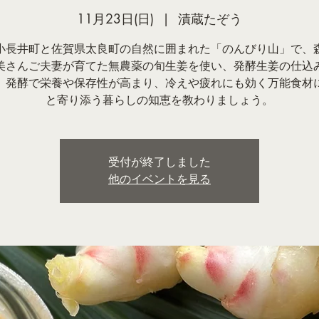
11月23日(日)
  |  
漬蔵たぞう
小長井町と佐賀県太良町の自然に囲まれた「のんびり山」で、
美さんご夫妻が育てた無農薬の旬生姜を使い、発酵生姜の仕込
。発酵で栄養や保存性が高まり、冷えや疲れにも効く万能食材
と寄り添う暮らしの知恵を教わりましょう。
受付が終了しました
他のイベントを見る