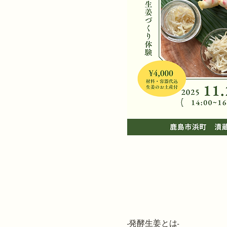
-発酵生姜とは-