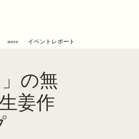
note
イベントレポート
山」の無
酵生姜作
プ