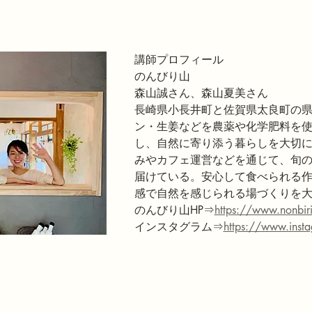
講師プロフィール
のんびり山
森山誠さん、森山夏美さん
長崎県小長井町と佐賀県太良町の
ン・生姜などを農薬や化学肥料を
し、自然に寄り添う暮らしを大切
みやカフェ運営などを通じて、旬
届けている。安心して食べられる
感で自然を感じられる場づくりを
のんびり山HP⇒
https://www.nonbi
インスタグラム⇒
https://www.inst