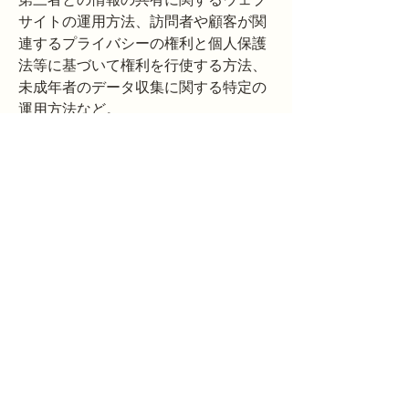
サイトの運用方法、訪問者や顧客が関
連するプライバシーの権利と個人保護
法等に基づいて権利を行使する方法、
未成年者のデータ収集に関する特定の
運用方法など。
詳しくは、当社ヘルプセンター記事
「
プライバシーポリシーを作成する
」
を参照してください。
​https://www.iitokoworks.com/
Mail:
kitamikadoeriko@gmail.com
〒849-1322
佐賀県鹿島市浜町1192