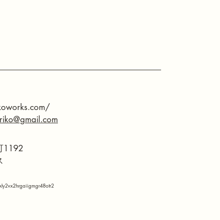
okoworks.com/
eriko@gmail.com
1192
ス
xly2vx2hrgaiigmgr48otr2