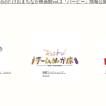
6(日)たけおまちなか映画館vol.3『バービー』情報
ト ≫≫≫
発酵ワークショップ
≫≫≫