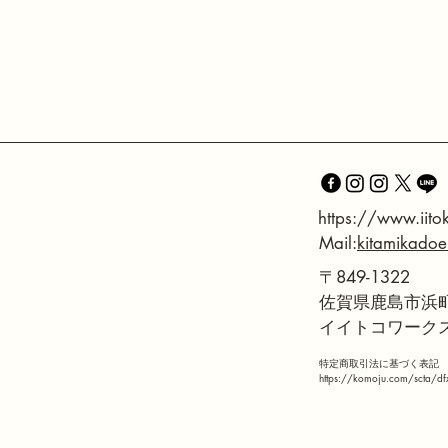
​https://www.iit
Mail:
kitamikado
〒849-1322
佐賀県鹿島市浜町
イイトコワーク
特定商取引法に基づく表記
https://komoju.com/scta/df