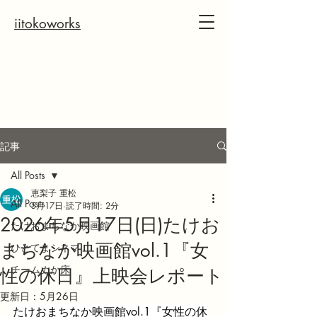
iitokoworks
記事
All Posts
恵梨子 重松
All Posts
5月17日
読了時間: 2分
2026年5月17日(日)たけお
たけおまちなか映画館
まちなか映画館vol.1『女
ひとてまシネマ
チームぬか床
性の休日』上映会レポート
更新日：
5月26日
たけおまちなか映画館vol.1『女性の休