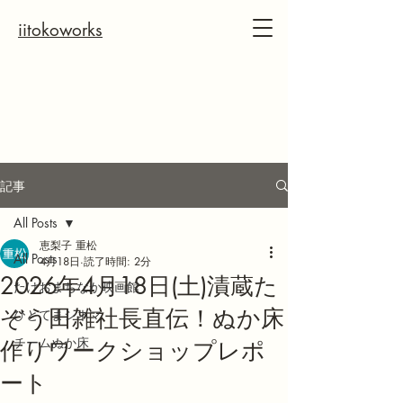
iitokoworks
記事
All Posts
恵梨子 重松
All Posts
4月18日
読了時間: 2分
2026年4月18日(土)漬蔵た
たけおまちなか映画館
ぞう田雑社長直伝！ぬか床
ひとてまシネマ
チームぬか床
作りワークショップレポ
ート